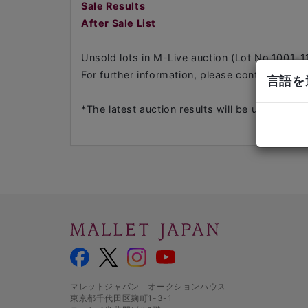
Sale Results
After Sale List
Unsold lots in M-Live auction (Lot No.1001-11
For further information, please contact us at
言語を選
*The latest auction results will be updated in
マレットジャパン オークションハウス
東京都千代田区麹町1-3-1