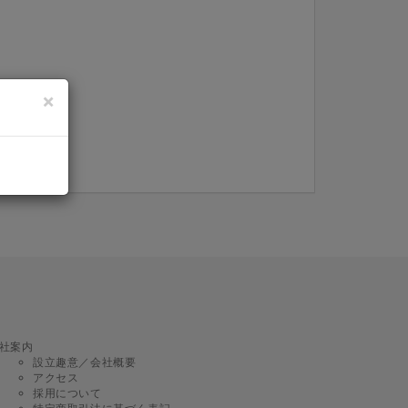
×
on.
社案内
設立趣意／会社概要
アクセス
採用について