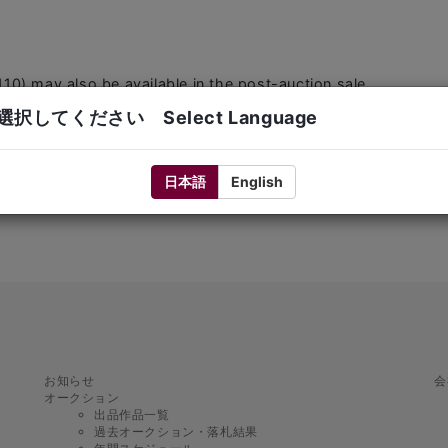
10) may also be available in the post-auction sale.
info@mallet-i.com
択してください Select Language
 the Past Lot Archive within 1–2 business days after the aucti
日本語
English
お知らせ
会
オークション
出品作品一覧
過去オークション・落札結果