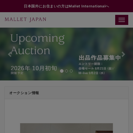
日本国外にお住まいの方はMallet Internationalへ
Toggle
naviga
Previous
Ne
オークション情報