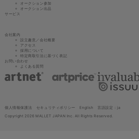
り、現物の色調や色彩、形状及び欠陥などを正確に伝えるものではなく、状
オークション参加
態、品質を示すものでもありません。
オークション出品
サービス
③ 図録等に記載された解説、説明、別添文書、正誤表、口頭等で伝達され
た事前の参考情報は、あくまで買受希望者の参考に供するためのものであ
り、当社はこの記載の誤り、現物との相違など事実と異なる点があったとし
ても、一切の責任を負いません。買受を希望する者は、下見会において現物
会社案内
を見分、調査し、自己の判断責任に基づいて買受の申し出をしなければなり
設立趣意／会社概要
ません。
アクセス
採用について
④ 図録等に記載された評価額はあくまで当社が買受希望者の参考として供
特定商取引法に基づく表記
するものであり、実際に競売により売買される価格（落札価格）は、この評
お問い合わせ
価額の下限を下回ることもあれば、上限を超えることもあります。ただし、
よくある質問
最低売却価格（リザーブ価格。この価格は公表せず、また評価額の下限とは
無関係に設定されます。）を下回る価格では、原則として売却されません。
⑤ 図録等に記載された解説、説明は、予告なく変更されることがありま
す。この変更は、競売の会場における書面もしくは口頭にてなされます。買
受希望者は、自らの責任において、事前の変更内容を確認しなければなりま
せん。変更がなされた場合は、変更された内容により競売がなされたものと
みなします。
個人情報保護法
セキュリティポリシー
English
言語設定：ja
⑥ 図録等記載情報と現物との差異を理由とする落札後の売買契約解消に
Copyright
2026 MALLET JAPAN Inc. All Rights Reserved.
は、一切応じられません。
⑦ 当社の許可なく、図録等（画像、記事等）の無断転載、転用を禁止しま
す。