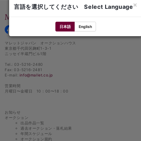
×
3 下見会（プレビュー）
言語を選択してください Select Language
① 当社は、競売の前に下見会を設けます。
② 出品作品の買受希望者は、下見会で競売対象品を自己の判断責任におい
日本語
English
て見分し、買受の申し出をしなければなりません。
③ 当社は、下見会に入場を希望する者に対し、身分を証明できるものの提
マレットジャパン オークションハウス
示を求めることができ、求められた者はそれを提示しなければなりません。
東京都千代田区麹町1-3-1
また当社はその裁量によって、希望者に対して下見会への入場を拒否し、ま
ニッセイ半蔵門ビル1階
たは入場後に退場させることができます。
④ 当社は、下見会に入場した者が出品作品にキズ、その他の損傷を与えた
Tel.: 03-5216-2480
場合には、その者に対して損害賠償を求めることができます。
Fax: 03-5216-2481
E-mail:
info@mallet.co.jp
⑤ 下見会の日程は、事前に告知し、また、原則として図録（カタログ）に
記載しますが、当社の裁量により変更される場合があります。当社は、下見
営業時間
会の日程変更に伴う一切の責任を負わないものとします。
月曜日〜金曜日 10：00〜18：00
4 図録等
① 当社は、出品作品について、買受希望者の参考に供するため、図録（カ
タログ）を作成し、有料にて頒布します。また、当社ホームページにおいて
お知らせ
出品作品一覧を公開します。更に、必要に応じてコンディションレポートを
オークション
作成し、買受希望者の閲覧に供します（以下図録とホームページの出品作品
出品作品一覧
一覧及びコンディションレポートをあわせて「図録等」といいます。）。
過去オークション・落札結果
年間スケジュール
② 図録等の図版は、あくまで出品作品の特定及び参考のためのものであ
オークション規約