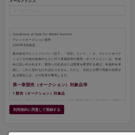
メールアドレス
Conditions of Sale for Mallet Auction
マレットオークション規約
2025年8月改定
株式会社マレットジャパン（以下、「当社」という。）が、マレットオーク
ションその他の名称のもとに行う美術品等の競売（オークション）は、本規
約に従い行われます。競売への出品または買受を希望する者は、本規約を承
認し、これに従わなければなりません。ただし、当社との間で別途の合意が
ある場合には、その合意が優先します。
第一章競売（オークション）対象品等
1 競売（オークション）対象品
当社は、競売を主催することにより、出品の委託を受けた美術品等（以下
「出品作品」という。）を競売の方法により売却します。
利用規約に同意して登録する
2 状態（コンディション）
出品作品は、その性質上古いものであるので、現状有姿のまま売却されるも
のであり、当社は出品作品のシミ、キズ、その他の欠陥、損傷、経年劣化等
の瑕疵について責任を一切負いません。