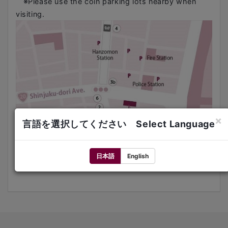
※Please use the coin parking lots nearby when
visiting.
×
言語を選択してください Select Language
日本語
English