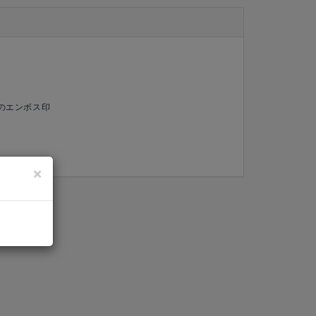
UR'のエンボス印
×