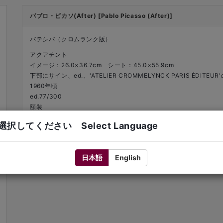
パブロ・ピカソ(After) [Pablo Picasso (After)]
バテシバ（クロムランク版）
アクアチント
イメージ：26.0×36.7cm シート：45.0×55.9cm
下部にサイン、ed.、'ATELIER CROMMELYNCK PARIS ÉDITE
1960年頃
ed.77/300
額装
択してください Select Language
日本語
English