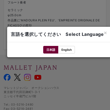
フルート奏者
セラミック
φ25.0cm
作品裏に'MADOURA PLEIN FEU'、'EMPREINTE ORIGINALE DE
PICASSO'の窯印
1951年
×
言語を選択してください Select Language
ed.（40）より
文献：Alain Ramié 126
日本語
English
マレットジャパン オークションハウス
東京都千代田区麹町1-3-1
ニッセイ半蔵門ビル1階
Tel.: 03-5216-2480
Fax: 03-5216-2481