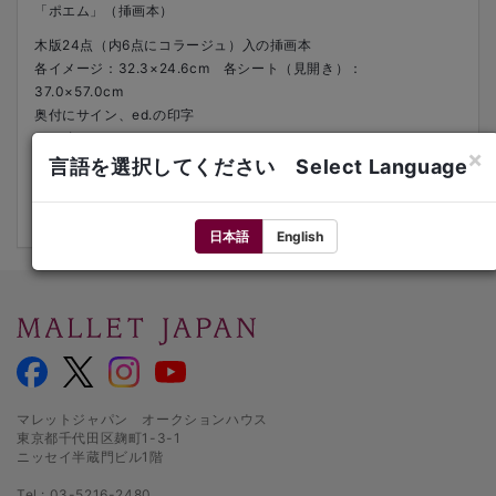
「ポエム」（挿画本）
木版24点（内6点にコラージュ）入の挿画本
各イメージ：32.3×24.6cm 各シート（見開き）：
37.0×57.0cm
奥付にサイン、ed.の印字
1968年
×
ed.53/238
言語を選択してください Select Language
オリジナルケース付
文献：Cramer Books 74
日本語
English
マレットジャパン オークションハウス
東京都千代田区麹町1-3-1
ニッセイ半蔵門ビル1階
Tel.: 03-5216-2480