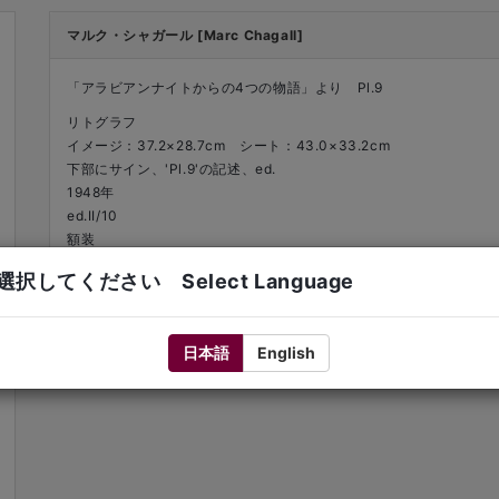
マルク・シャガール [Marc Chagall]
「アラビアンナイトからの4つの物語」より Pl.9
リトグラフ
イメージ：37.2×28.7cm シート：43.0×33.2cm
下部にサイン、'Pl.9'の記述、ed.
1948年
ed.II/10
額装
文献：Mourlot 44/ Cramer Books 18
択してください Select Language
日本語
English