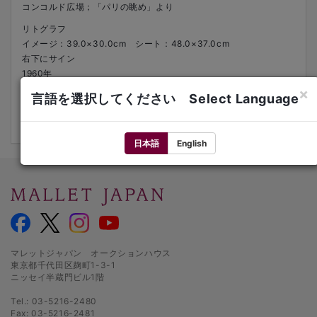
コンコルド広場；「パリの眺め」より
リトグラフ
イメージ：39.0×30.0cm シート：48.0×37.0cm
右下にサイン
1960年
左下にed.4/25
×
言語を選択してください Select Language
額装
文献：Mourlot 353/ Cramer Books 53
日本語
English
マレットジャパン オークションハウス
東京都千代田区麹町1-3-1
ニッセイ半蔵門ビル1階
Tel.: 03-5216-2480
Fax: 03-5216-2481