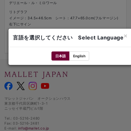
デリエール・ル・ミロワール
リトグラフ
イメージ：34.5×46.5cm シート：47.7×65.0cm(フルマージン)
右下にサイン
1964年
×
左下にed.18/75
言語を選択してください Select Language
文献：Mourlot 412
日本語
English
マレットジャパン オークションハウス
東京都千代田区麹町1-3-1
ニッセイ半蔵門ビル1階
Tel.: 03-5216-2480
Fax: 03-5216-2481
E-mail:
info@mallet.co.jp