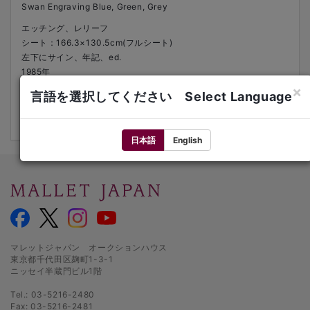
Swan Engraving Blue, Green, Grey
エッチング、レリーフ
シート：166.3×130.5cm(フルシート)
左下にサイン、年記、ed.
1985年
ed.8/20
×
言語を選択してください Select Language
額装
文献：Axsom 169
日本語
English
マレットジャパン オークションハウス
東京都千代田区麹町1-3-1
ニッセイ半蔵門ビル1階
Tel.: 03-5216-2480
Fax: 03-5216-2481