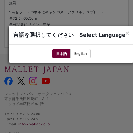
無題
2点セット（パネルにキャンバス・アクリル、スプレー）
各72.5×60.5cm
各作品裏にサイン、年記
2023年
×
言語を選択してください Select Language
展覧会歴：「conix mood」SAI（東京）2023年7月21日-8月13日
日本語
English
マレットジャパン オークションハウス
東京都千代田区麹町1-3-1
ニッセイ半蔵門ビル1階
Tel.: 03-5216-2480
Fax: 03-5216-2481
E-mail:
info@mallet.co.jp