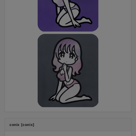
conix [conix]