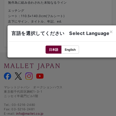
無作為に組み合わされた未知なるライン
エッチング
シート：110.5×140.0cm(フルシート)
左下にサイン、タイトル、年記、ed.
1993年
×
ed.48/50
言語を選択してください Select Language
額装
日本語
English
マレットジャパン オークションハウス
東京都千代田区麹町1-3-1
ニッセイ半蔵門ビル1階
Tel.: 03-5216-2480
Fax: 03-5216-2481
E-mail:
info@mallet.co.jp