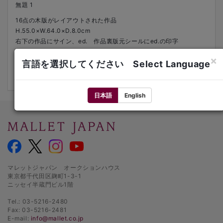
無題 1
16点の木版がレイアウトされた作品
H.55.0×W.64.0×D.8.0cm
右下の作品にサイン、ed. 作品裏版元シールにed.の印字
2021年
×
ed.38/80
言語を選択してください Select Language
オリジナル額#
日本語
English
マレットジャパン オークションハウス
東京都千代田区麹町1-3-1
ニッセイ半蔵門ビル1階
Tel.: 03-5216-2480
Fax: 03-5216-2481
E-mail:
info@mallet.co.jp