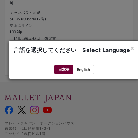
川
キャンバス・油彩
50.0×60.6cm(12号)
左上にサイン
1992年
「野見山暁治財団」鑑定書
額装#
×
言語を選択してください Select Language
来歴：杏美画廊（東京）（額裏にシール）
文献：「野見山暁治 作品集」（講談社、1994年）にNo.378として
掲載
日本語
English
マレットジャパン オークションハウス
東京都千代田区麹町1-3-1
ニッセイ半蔵門ビル1階