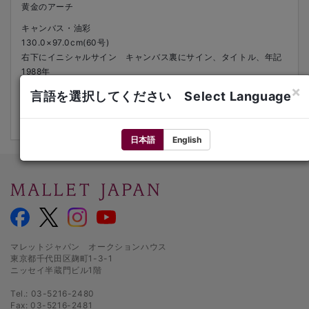
黄金のアーチ
キャンバス・油彩
130.0×97.0cm(60号)
右下にイニシャルサイン キャンバス裏にサイン、タイトル、年記
1988年
額装
×
言語を選択してください Select Language
展覧会歴：「Yasse Tabuchi」Galerie Ariel（パリ）1988年12月 -
1989年1月 同展図録に掲載
日本語
English
マレットジャパン オークションハウス
東京都千代田区麹町1-3-1
ニッセイ半蔵門ビル1階
Tel.: 03-5216-2480
Fax: 03-5216-2481