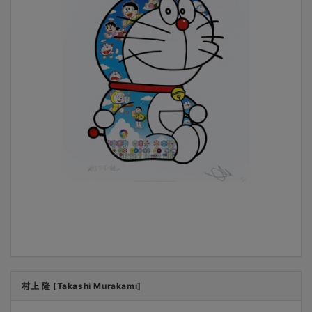
村上 隆 [Takashi Murakami]