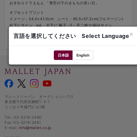
おすわりドラえもん 「青空の下のきもちの良い日」
オフセットプリント
イメージ：54.0×41.0cm シート：65.5×57.3cm(フルマージン)
右下にサイン、ed. 左下に'藤子・F・不二雄'の刷込サイン
2019年
×
言語を選択してください Select Language
ed.266/300
日本語
English
マレットジャパン オークションハウス
東京都千代田区麹町1-3-1
ニッセイ半蔵門ビル1階
Tel.: 03-5216-2480
Fax: 03-5216-2481
E-mail:
info@mallet.co.jp