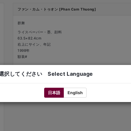
ファン・カム・トゥオン [Phan Cam Thuong]
群舞
ライスペーパー・墨、顔料
63.5×82.4cm
右上にサイン、年記
1998年
額装#
択してください Select Language
日本語
English