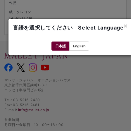
作品
紙・クレヨン
14.9×21.0cm
右下にサイン、右上に'BOX1'の記述
×
言語を選択してください Select Language
日本語
English
マレットジャパン オークションハウス
東京都千代田区麹町1-3-1
ニッセイ半蔵門ビル1階
Tel.: 03-5216-2480
Fax: 03-5216-2481
E-mail:
info@mallet.co.jp
営業時間
月曜日〜金曜日 10：00〜18：00