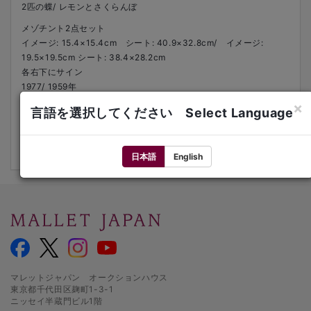
2匹の蝶/ レモンとさくらんぼ
メゾチント2点セット
イメージ: 15.4×15.4cm シート: 40.9×32.8cm/ イメージ:
19.5×19.5cm シート: 38.4×28.2cm
各右下にサイン
1977/ 1959年
左下にed.33/45、E.A.2/5
×
言語を選択してください Select Language
各額装
来歴：南天子画廊（'2匹の蝶'の裏板にシール）
文献：中央公論美術出版 146、74
日本語
English
マレットジャパン オークションハウス
東京都千代田区麹町1-3-1
ニッセイ半蔵門ビル1階