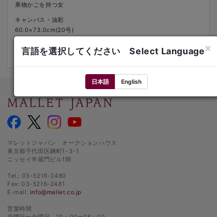
果物かごを持つ女
キャンバス・油彩
60.0×73.0cm(20号)
中央下部にサイン 上部と裏木枠にタイトル
×
言語を選択してください Select Language
額装
日本語
English
マレットジャパン オークションハウス
東京都千代田区麹町1-3-1
ニッセイ半蔵門ビル1階
Tel.: 03-5216-2480
Fax: 03-5216-2481
E-mail:
info@mallet.co.jp
営業時間
月曜日〜金曜日 10：00〜18：00