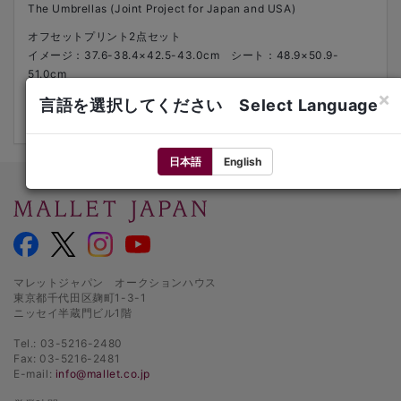
The Umbrellas (Joint Project for Japan and USA)
オフセットプリント2点セット
イメージ：37.6-38.4×42.5-43.0cm シート：48.9×50.9-
51.0cm
各下部にサイン
×
言語を選択してください Select Language
1991年
日本語
English
マレットジャパン オークションハウス
東京都千代田区麹町1-3-1
ニッセイ半蔵門ビル1階
Tel.: 03-5216-2480
Fax: 03-5216-2481
E-mail:
info@mallet.co.jp