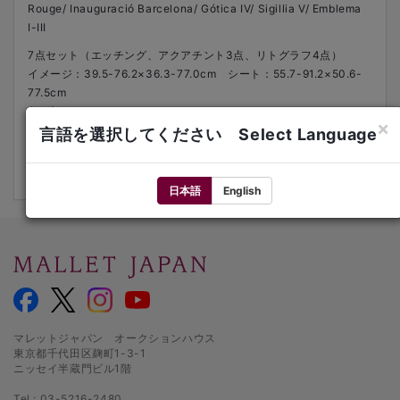
Rouge/ Inauguració Barcelona/ Gótica IV/ Sigillia V/ Emblema
I-III
7点セット（エッチング、アクアチント3点、リトグラフ4点）
イメージ：39.5-76.2×36.3-77.0cm シート：55.7-91.2×50.6-
77.5cm
各下部にサイン、ed.
×
1976/1974/1972/1977/1980年
言語を選択してください Select Language
ed.18/75、17/100、3/50、30/75、23/75、24/75、9/75
各額装
日本語
English
マレットジャパン オークションハウス
東京都千代田区麹町1-3-1
ニッセイ半蔵門ビル1階
Tel.: 03-5216-2480