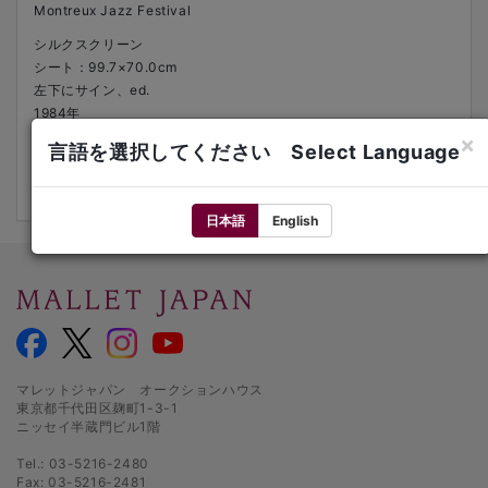
Montreux Jazz Festival
シルクスクリーン
シート：99.7×70.0cm
左下にサイン、ed.
1984年
ed.19/50
×
言語を選択してください Select Language
額装
来歴：南天子画廊（額裏にシール）
日本語
English
マレットジャパン オークションハウス
東京都千代田区麹町1-3-1
ニッセイ半蔵門ビル1階
Tel.: 03-5216-2480
Fax: 03-5216-2481