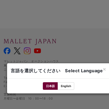
マレットジャパン オークションハウス
東京都千代田区麹町1-3-1
×
ニッセイ半蔵門ビル1階
言語を選択してください Select Language
Tel.: 03-5216-2480
Fax: 03-5216-2481
日本語
English
E-mail:
info@mallet.co.jp
営業時間
月曜日〜金曜日 10：00〜18：00