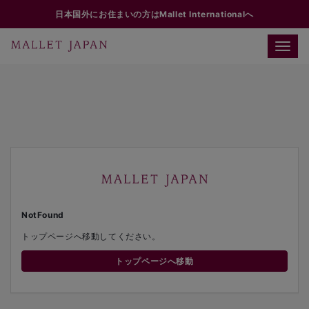
日本国外にお住まいの方はMallet Internationalへ
Toggle
naviga
NotFound
トップページへ移動してください。
トップページへ移動