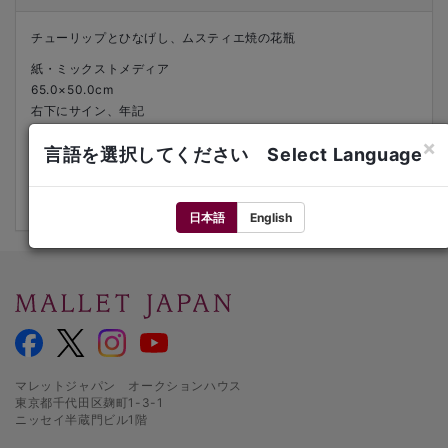
チューリップとひなげし、ムスティエ焼の花瓶
紙・ミックストメディア
65.0×50.0cm
右下にサイン、年記
1978年
×
言語を選択してください Select Language
「Galerie Maurice Garnier（Mme Céline Lévy）」鑑定書
額装
来歴：ギャルリーためなが（額裏にシール）
日本語
English
マレットジャパン オークションハウス
東京都千代田区麹町1-3-1
ニッセイ半蔵門ビル1階