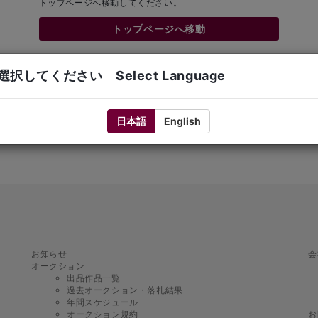
トップページへ移動してください。
トップページへ移動
択してください Select Language
日本語
English
お知らせ
会
オークション
出品作品一覧
過去オークション・落札結果
年間スケジュール
オークション規約
お