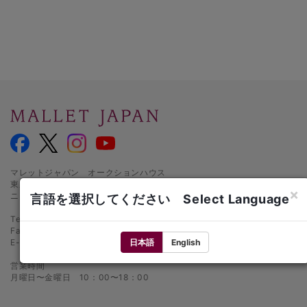
マレットジャパン オークションハウス
東京都千代田区麹町1-3-1
×
ニッセイ半蔵門ビル1階
言語を選択してください Select Language
Tel.: 03-5216-2480
Fax: 03-5216-2481
日本語
English
E-mail:
info@mallet.co.jp
営業時間
月曜日〜金曜日 10：00〜18：00