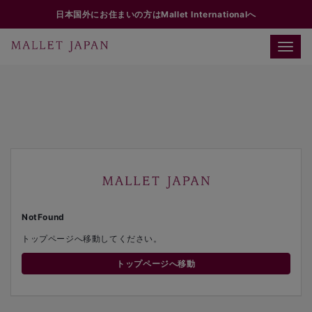
日本国外にお住まいの方はMallet Internationalへ
Toggle
naviga
NotFound
トップページへ移動してください。
トップページへ移動