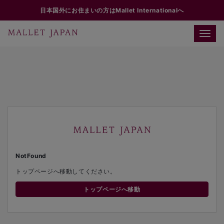
日本国外にお住まいの方はMallet Internationalへ
Toggle
naviga
NotFound
トップページへ移動してください。
トップページへ移動