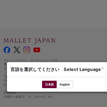
マレットジャパン オークションハウス
東京都千代田区麹町1-3-1
×
ニッセイ半蔵門ビル1階
言語を選択してください Select Language
Tel.: 03-5216-2480
Fax: 03-5216-2481
日本語
English
E-mail:
info@mallet.co.jp
営業時間
月曜日〜金曜日 10：00〜18：00