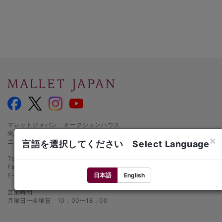
マレットジャパン オークションハウス
東京都千代田区麹町1-3-1
×
ニッセイ半蔵門ビル1階
言語を選択してください Select Language
Tel.: 03-5216-2480
Fax: 03-5216-2481
日本語
English
E-mail:
info@mallet.co.jp
営業時間
月曜日〜金曜日 10：00〜18：00