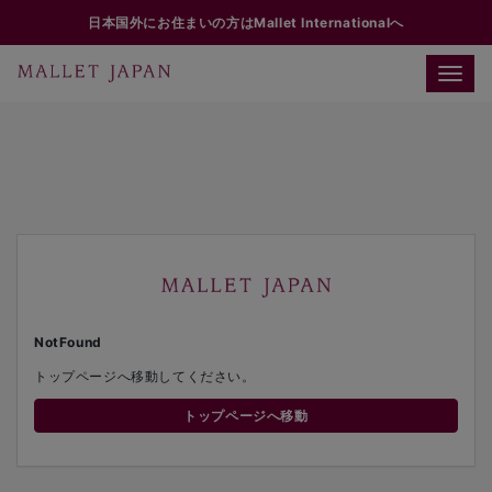
日本国外にお住まいの方はMallet Internationalへ
Toggle
naviga
NotFound
トップページへ移動してください。
トップページへ移動