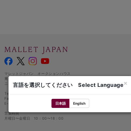
マレットジャパン オークションハウス
東京都千代田区麹町1-3-1
×
ニッセイ半蔵門ビル1階
言語を選択してください Select Language
Tel.: 03-5216-2480
Fax: 03-5216-2481
日本語
English
E-mail:
info@mallet.co.jp
営業時間
月曜日〜金曜日 10：00〜18：00