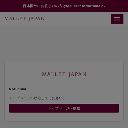
日本国外にお住まいの方はMallet Internationalへ
Toggle
naviga
NotFound
トップページへ移動してください。
トップページへ移動