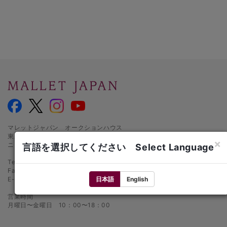
マレットジャパン オークションハウス
東京都千代田区麹町1-3-1
×
ニッセイ半蔵門ビル1階
言語を選択してください Select Language
Tel.: 03-5216-2480
Fax: 03-5216-2481
日本語
English
E-mail:
info@mallet.co.jp
営業時間
月曜日〜金曜日 10：00〜18：00