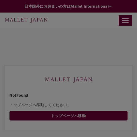
日本国外にお住まいの方はMallet Internationalへ
Toggle
naviga
NotFound
トップページへ移動してください。
トップページへ移動