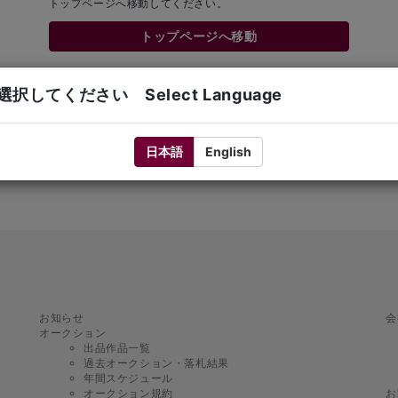
トップページへ移動してください。
トップページへ移動
択してください Select Language
日本語
English
お知らせ
会
オークション
出品作品一覧
過去オークション・落札結果
年間スケジュール
オークション規約
お